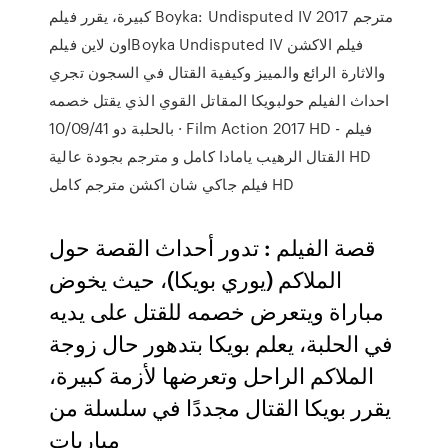
كبيرة، يقرر فيلم Boyka: Undisputed IV 2017 مترجم
اون لاين فيلمBoyka Undisputed IV فيلم الاكشن
والاثارة الرائع والمييز وكيفية القتال في السجون تجري
احداث الفيلم حولبويكا المقاتل القوي الذي يقتل خصمه
بالحلبة دو 10/09/41 · Film Action 2017 HD - فيلم
القتال الرهيب يامادا كامل و مترجم بجودة عالية HD
فيلم جاكي شان اكشن مترجم كامل HD
قصة الفيلم : تدور أحداث القصة حول
الملاكم (يوري بويكا)، حيث يخوض
مباراة ويتعرض خصمه للقتل على يديه
في الحلبة، يعلم بويكا بتدهور حال زوجة
الملاكم الراحل وتعرضها لأزمة كبيرة،
يقرر بويكا القتال مجددًا في سلسلة من
مباريات