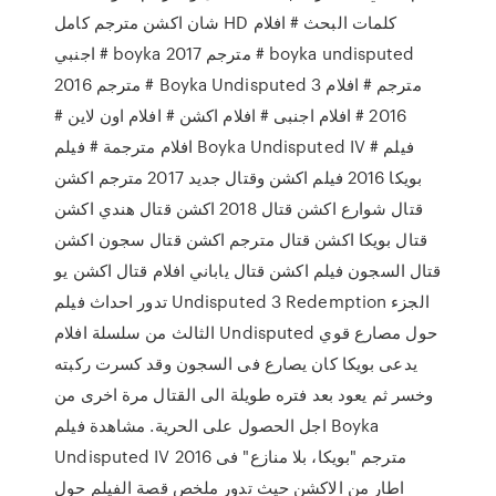
شان اكشن مترجم كامل HD كلمات البحث # افلام
اجنبي # boyka 2017 مترجم # boyka undisputed
2016 مترجم # Boyka Undisputed 3 مترجم # افلام
2016 # افلام اجنبى # افلام اكشن # افلام اون لاين #
افلام مترجمة # فيلم Boyka Undisputed IV # فيلم
بويكا 2016 فيلم اكشن وقتال جديد 2017 مترجم اكشن
قتال شوارع اكشن قتال 2018 اكشن قتال هندي اكشن
قتال بويكا اكشن قتال مترجم اكشن قتال سجون اكشن
قتال السجون فيلم اكشن قتال ياباني افلام قتال اكشن يو
تدور احداث فيلم Undisputed 3 Redemption الجزء
الثالث من سلسلة افلام Undisputed حول مصارع قوي
يدعى بويكا كان يصارع فى السجون وقد كسرت ركبته
وخسر ثم يعود بعد فتره طويلة الى القتال مرة اخرى من
اجل الحصول على الحرية. مشاهدة فيلم Boyka
Undisputed IV 2016 مترجم "بويكا، بلا منازع" فى
اطار من الاكشن حيث تدور ملخص قصة الفيلم حول