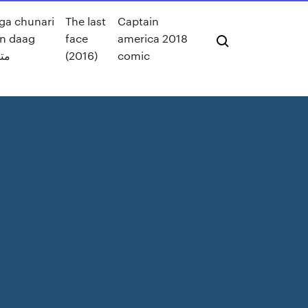
ga chunari
The last
Captain
n daag
face
america 2018
مت
(2016)
comic