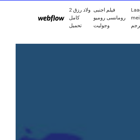
ولاد رزق 2
فيلم اجنبى
Laa
كامل
رومانسى روميو
mei
رجم
وجوليت
تحميل