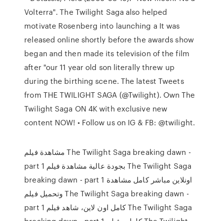
Volterra". The Twilight Saga also helped
motivate Rosenberg into launching a It was
released online shortly before the awards show
began and then made its television of the film
after "our 11 year old son literally threw up
during the birthing scene. The latest Tweets
from THE TWILIGHT SAGA (@Twilight). Own The
Twilight Saga ON 4K with exclusive new
content NOW! • Follow us on IG & FB: @twilight.
مشاهدة فيلم The Twilight Saga breaking dawn -
part 1 بجودة عالية مشاهدة فيلم The Twilight Saga
breaking dawn - part 1 اونلاين مباشر كامل مشاهدة
وتحميل فيلم The Twilight Saga breaking dawn -
part 1 كامل اون لاين، شاهد فيلم The Twilight Saga
breaking dawn - part 1 كامل ، فيلم The Twilight