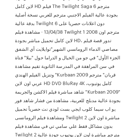
لاين كامل HD فيلم The Twilight Saga 6 مترجم
بجودة عالية الفيلم الاجنبي مترجم للعربي نسخة أصلية
بدقة عالية Twilight 6 دون اعلانات حصريا على
13/04/38 · مشاهدة فيلم Twilight 1 2008 مترجم اون
لاين كامل تحميل مباشر بجودة HD، تدور قصة فيلم
مصاصي الدماء الرومانسي الشهير"توايلايت أي الشفق
الجزء الأول" في جو من الخيال و الدراما حول "بيلا" فتاة
في سن المراهقة في المدرسة الثانوية تقيم مشاهدة
وتنزيل الفيلم الهندي "Kurbaan 2009 قربان" مترجم
عربي اون لاين HD DVD BluRay 4K كامل يوتيوب،
شاهد مباشرة فيلم الاكشن والجريمة "Kurbaan 2009"
بجودة عالية مدبلج للعربية، مشاهدة من فشار شاهد فور
يو اب سيما كلوب ايجي بست لودي نت حصرياً تحميل
ومشاهدة فيلم الرومانسى Twilight 2 مباشرة اون لاين
بدون مشاكل فقط علي سامي تي في مشاهدة فيلم
Twilight 2 مترجم مباشرة اون لاين يوتيوب جودة عالية