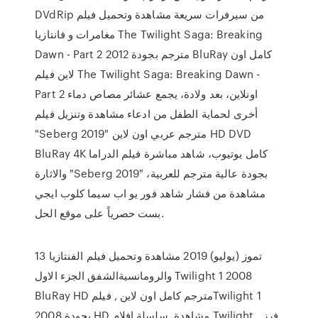
DVdRip من سيرفرات سريعة مشاهدة وتحميل فيلم
مغامرات و فانتازيا The Twilight Saga: Breaking
Dawn - Part 2 2012 مترجم بجودة BluRay كامل اون
لاين فيلم The Twilight Saga: Breaking Dawn -
Part 2 اونلاين، بعد ولادة، يجمع عشائر مصاص دماء
أخرى لحماية الطفل من ادعاء مشاهدة وتنزيل فيلم
"Seberg 2019" مترجم عربي اون لاين HD DVD
BluRay 4K كامل يوتيوب، شاهد مباشرة فيلم الدراما
والاثارة "Seberg 2019" بجودة عالية مترجم للعربية،
مشاهدة من فشار شاهد فور يو اب سيما كلوب ايجي
بست حصرياً على موقع الحل.
13 تموز (يوليو) 2019 مشاهدة وتحميل فيلم الفنتازيا
والرومانسيةالشفق الجزء الاول Twilight 1 2008
BluRay HD مترجم كامل اون لاين , فيلمTwilight 1
2008 بجودة HD مشاهدة سلسلة افلام Twilight. فرز.