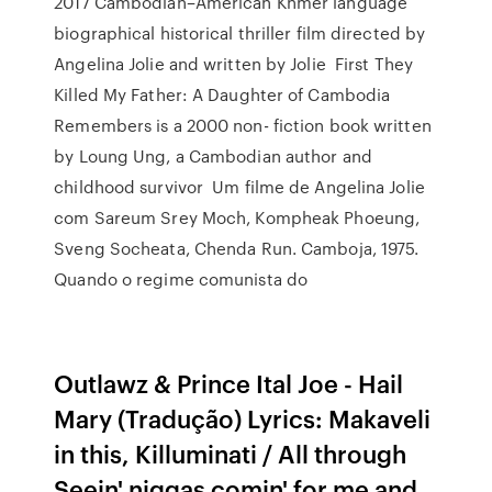
2017 Cambodian–American Khmer language
biographical historical thriller film directed by
Angelina Jolie and written by Jolie First They
Killed My Father: A Daughter of Cambodia
Remembers is a 2000 non- fiction book written
by Loung Ung, a Cambodian author and
childhood survivor Um filme de Angelina Jolie
com Sareum Srey Moch, Kompheak Phoeung,
Sveng Socheata, Chenda Run. Camboja, 1975.
Quando o regime comunista do
Outlawz & Prince Ital Joe - Hail
Mary (Tradução) Lyrics: Makaveli
in this, Killuminati / All through
Seein' niggas comin' for me and