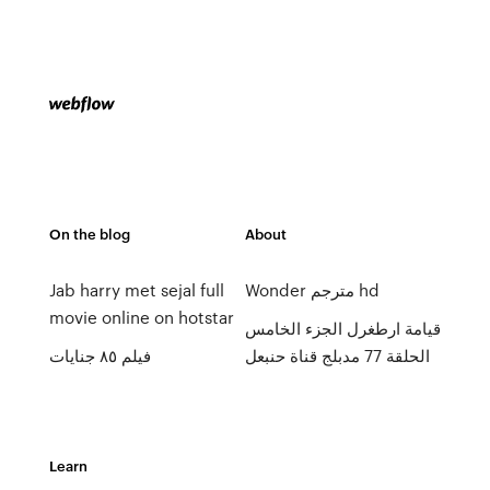
On the blog
About
Jab harry met sejal full
Wonder مترجم hd
movie online on hotstar
قيامة ارطغرل الجزء الخامس
الحلقة 77 مدبلج قناة حنبعل
فيلم ٨٥ جنايات
Learn