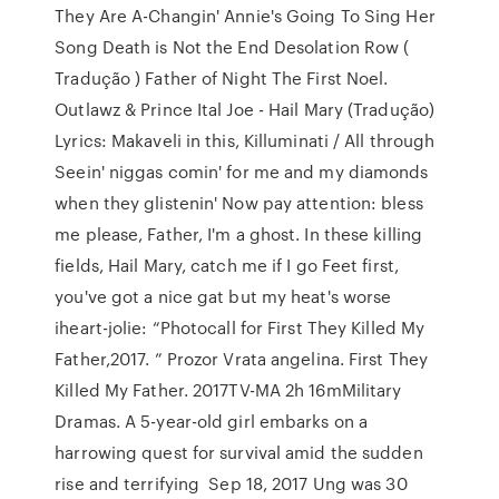
They Are A-Changin' Annie's Going To Sing Her
Song Death is Not the End Desolation Row (
Tradução ) Father of Night The First Noel.
Outlawz & Prince Ital Joe - Hail Mary (Tradução)
Lyrics: Makaveli in this, Killuminati / All through
Seein' niggas comin' for me and my diamonds
when they glistenin' Now pay attention: bless
me please, Father, I'm a ghost. In these killing
fields, Hail Mary, catch me if I go Feet first,
you've got a nice gat but my heat's worse
iheart-jolie: “Photocall for First They Killed My
Father,2017. ” Prozor Vrata angelina. First They
Killed My Father. 2017TV-MA 2h 16mMilitary
Dramas. A 5-year-old girl embarks on a
harrowing quest for survival amid the sudden
rise and terrifying Sep 18, 2017 Ung was 30